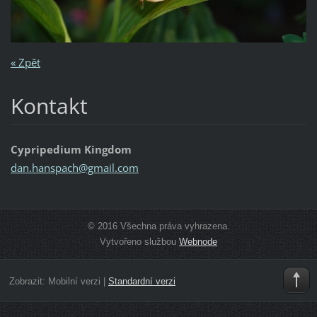
« Zpět
Kontakt
Cypripedium Kingdom
dan.hans
pach@gma
il.com
© 2016 Všechna práva vyhrazena.
Vytvořeno službou
Webnode
Zobrazit:
Mobilní verzi
|
Standardní verzi